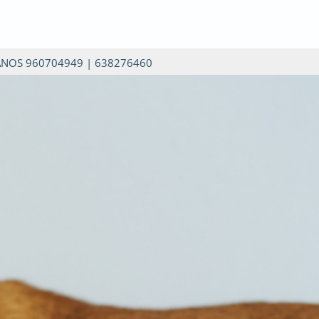
ANOS
960704949
|
638276460