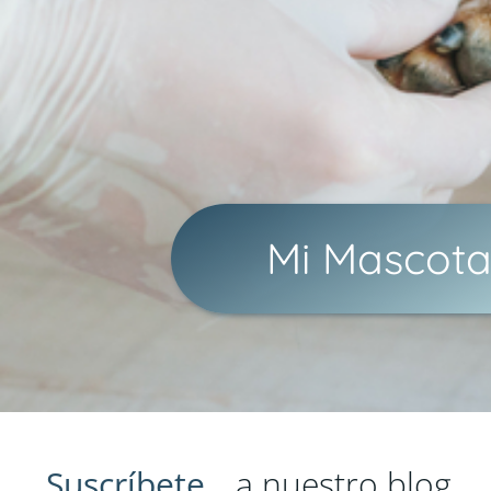
Mi Mascot
a
n
u
e
s
t
r
Suscríbete
o
b
l
o
g